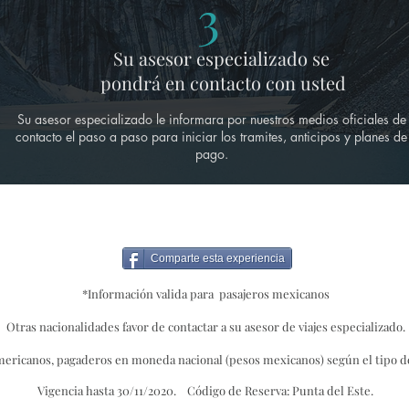
3
Su asesor especializado se
pondrá
en contacto con usted
Su asesor especializado le informara por nuestros medios oficiales de
contacto el paso a paso para iniciar los tramites, anticipos y planes de
pago.
Comparte esta experiencia
*Información valida para pasajeros mexicano
s
Otras nacionalidades favor de contactar a su asesor de viajes especializado.
mericanos, pagaderos en moneda nacional (pesos
mexicanos) según el tipo de
Vigencia hasta 30/11/2020. Código de Reserva: Punta del Este.